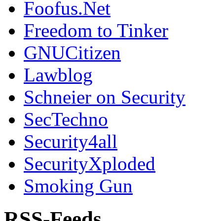
Foofus.Net
Freedom to Tinker
GNUCitizen
Lawblog
Schneier on Security
SecTechno
Security4all
SecurityXploded
Smoking Gun
RSS-Feeds