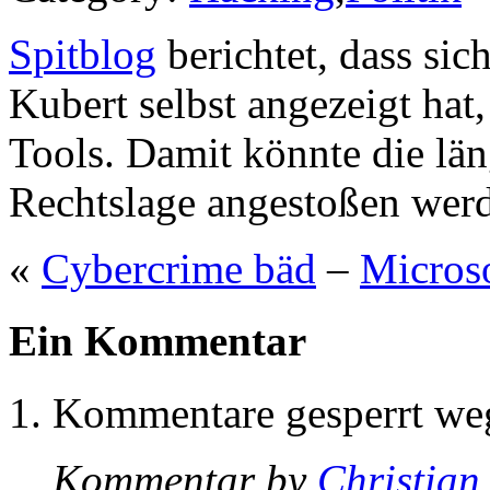
Spitblog
berichtet, dass sic
Kubert selbst angezeigt ha
Tools. Damit könnte die län
Rechtslage angestoßen wer
«
Cybercrime bäd
–
Microso
Ein Kommentar
Kommentare gesperrt w
Kommentar by
Christian