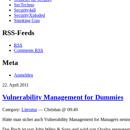
SecTechno
Security4all
SecurityXploded
Smoking Gun
RSS-Feeds
RSS
Comments
RSS
Meta
Anmelden
22. April 2011
Vulnerability Management for Dummies
Category:
Literatur
— Christian @ 09:49
Hätte man sicher auch Vulnerability Management for Managers nenne
Das Buch ist von John Wiley & Sons und wird von Qualys gesponse