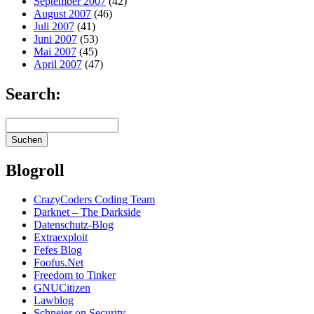
September 2007
(42)
August 2007
(46)
Juli 2007
(41)
Juni 2007
(53)
Mai 2007
(45)
April 2007
(47)
Search:
Blogroll
CrazyCoders Coding Team
Darknet – The Darkside
Datenschutz-Blog
Extraexploit
Fefes Blog
Foofus.Net
Freedom to Tinker
GNUCitizen
Lawblog
Schneier on Security