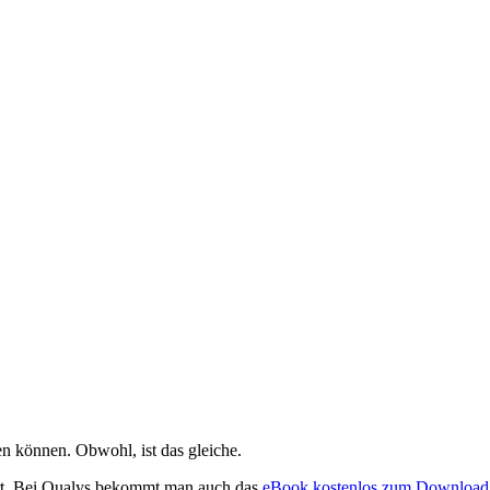
n können. Obwohl, ist das gleiche.
rt. Bei Qualys bekommt man auch das
eBook kostenlos zum Download