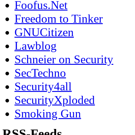
Foofus.Net
Freedom to Tinker
GNUCitizen
Lawblog
Schneier on Security
SecTechno
Security4all
SecurityXploded
Smoking Gun
RSS-Feeds