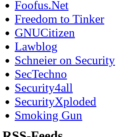
Foofus.Net
Freedom to Tinker
GNUCitizen
Lawblog
Schneier on Security
SecTechno
Security4all
SecurityXploded
Smoking Gun
RSS-Feeds