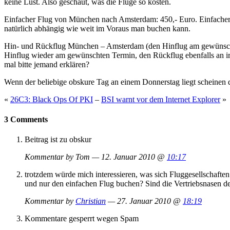
keine Lust. Also geschaut, was die Flüge so kosten.
Einfacher Flug von München nach Amsterdam: 450,- Euro. Einfacher
natürlich abhängig wie weit im Voraus man buchen kann.
Hin- und Rückflug München – Amsterdam (den Hinflug am gewünschte
Hinflug wieder am gewünschten Termin, den Rückflug ebenfalls an i
mal bitte jemand erklären?
Wenn der beliebige obskure Tag an einem Donnerstag liegt scheinen 
«
26C3: Black Ops Of PKI
–
BSI warnt vor dem Internet Explorer
»
3 Comments
Beitrag ist zu obskur
Kommentar by Tom — 12. Januar 2010 @
10:17
trotzdem würde mich interessieren, was sich Fluggesellschafte
und nur den einfachen Flug buchen? Sind die Vertriebsnasen d
Kommentar by
Christian
— 27. Januar 2010 @
18:19
Kommentare gesperrt wegen Spam