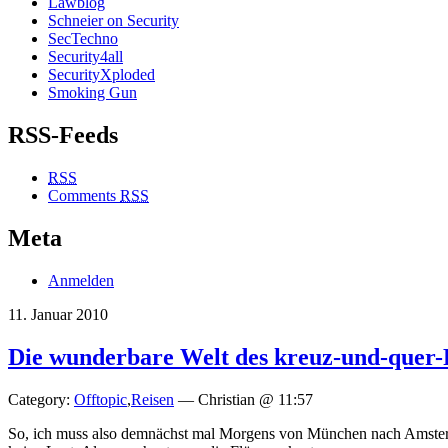
Lawblog
Schneier on Security
SecTechno
Security4all
SecurityXploded
Smoking Gun
RSS-Feeds
RSS
Comments
RSS
Meta
Anmelden
11. Januar 2010
Die wunderbare Welt des kreuz-und-quer-
Category:
Offtopic
,
Reisen
— Christian @ 11:57
So, ich muss also demnächst mal Morgens von München nach Amsterd