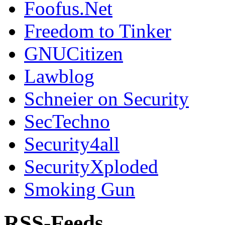
Foofus.Net
Freedom to Tinker
GNUCitizen
Lawblog
Schneier on Security
SecTechno
Security4all
SecurityXploded
Smoking Gun
RSS-Feeds