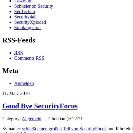
Lawblog
Schneier on Security
SecTechno
Security4all
SecurityXploded
Smoking Gun
RSS-Feeds
RSS
Comments
RSS
Meta
Anmelden
11. März 2010
Good Bye SecurityFocus
Category:
Allgemein
— Christian @ 22:21
Symantec
schließt einen großen Teil von SecurityFocus
und führt ein