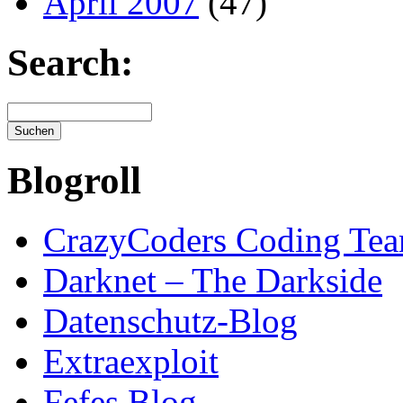
April 2007
(47)
Search:
Blogroll
CrazyCoders Coding Te
Darknet – The Darkside
Datenschutz-Blog
Extraexploit
Fefes Blog