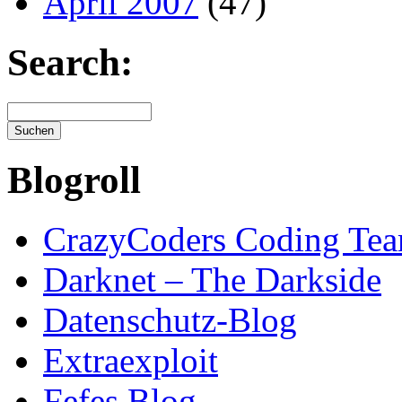
April 2007
(47)
Search:
Blogroll
CrazyCoders Coding Te
Darknet – The Darkside
Datenschutz-Blog
Extraexploit
Fefes Blog