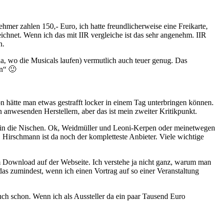
hmer zahlen 150,- Euro, ich hatte freundlicherweise eine Freikarte,
chnet. Wenn ich das mit IIR vergleiche ist das sehr angenehm. IIR
h.
da, wo die Musicals laufen) vermutlich auch teuer genug. Das
n“ 🙂
 hätte man etwas gestrafft locker in einem Tag unterbringen können.
 anwesenden Herstellern, aber das ist mein zweiter Kritikpunkt.
al in die Nischen. Ok, Weidmüller und Leoni-Kerpen oder meinetwegen
Hirschmann ist da noch der kompletteste Anbieter. Viele wichtige
um Download auf der Webseite. Ich verstehe ja nicht ganz, warum man
s zumindest, wenn ich einen Vortrag auf so einer Veranstaltung
auch schon. Wenn ich als Aussteller da ein paar Tausend Euro