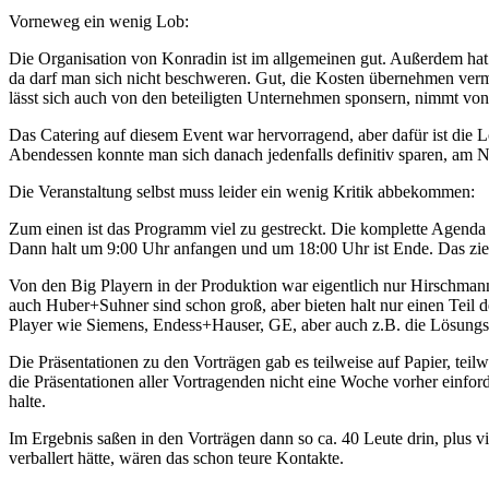
Vorneweg ein wenig Lob:
Die Organisation von Konradin ist im allgemeinen gut. Außerdem hat K
da darf man sich nicht beschweren. Gut, die Kosten übernehmen vermu
lässt sich auch von den beteiligten Unternehmen sponsern, nimmt von
Das Catering auf diesem Event war hervorragend, aber dafür ist die 
Abendessen konnte man sich danach jedenfalls definitiv sparen, am 
Die Veranstaltung selbst muss leider ein wenig Kritik abbekommen:
Zum einen ist das Programm viel zu gestreckt. Die komplette Agenda
Dann halt um 9:00 Uhr anfangen und um 18:00 Uhr ist Ende. Das ziehe
Von den Big Playern in der Produktion war eigentlich nur Hirschman
auch Huber+Suhner sind schon groß, aber bieten halt nur einen Teil 
Player wie Siemens, Endess+Hauser, GE, aber auch z.B. die Lösungsa
Die Präsentationen zu den Vorträgen gab es teilweise auf Papier, te
die Präsentationen aller Vortragenden nicht eine Woche vorher einf
halte.
Im Ergebnis saßen in den Vorträgen dann so ca. 40 Leute drin, plus vi
verballert hätte, wären das schon teure Kontakte.