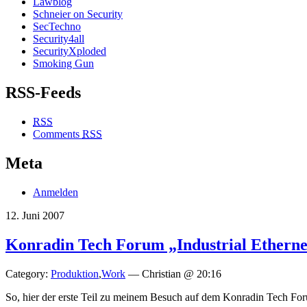
Lawblog
Schneier on Security
SecTechno
Security4all
SecurityXploded
Smoking Gun
RSS-Feeds
RSS
Comments
RSS
Meta
Anmelden
12. Juni 2007
Konradin Tech Forum „Industrial Etherne
Category:
Produktion
,
Work
— Christian @ 20:16
So, hier der erste Teil zu meinem Besuch auf dem Konradin Tech Fo