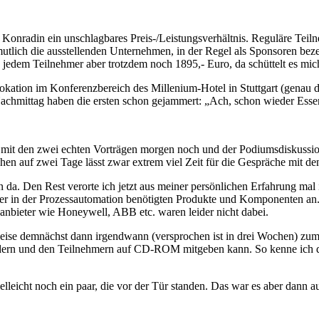
onradin ein unschlagbares Preis-/Leistungsverhältnis. Reguläre Teilne
tlich die ausstellenden Unternehmen, in der Regel als Sponsoren bezei
 jedem Teilnehmer aber trotzdem noch 1895,- Euro, da schüttelt es mic
Lokation im Konferenzbereich des Millenium-Hotel in Stuttgart (genau 
Nachmittag haben die ersten schon gejammert: „Ach, schon wieder Esse
 mit den zwei echten Vorträgen morgen noch und der Podiumsdiskussion
n auf zwei Tage lässt zwar extrem viel Zeit für die Gespräche mit den
n da. Den Rest verorte ich jetzt aus meiner persönlichen Erfahrung m
der in der Prozessautomation benötigten Produkte und Komponenten an. 
nbieter wie Honeywell, ABB etc. waren leider nicht dabei.
ilweise demnächst dann irgendwann (versprochen ist in drei Wochen) z
ordern und den Teilnehmern auf CD-ROM mitgeben kann. So kenne ich da
elleicht noch ein paar, die vor der Tür standen. Das war es aber dann 