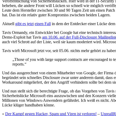
Veröffentlichung von Sicherheitslücken. Hier wird in der IT-Security B
beheben, die andere Front will Lücken so schnell wie möglich veröffe
Leute dem Hersteller zwischen 30 und 90 Tagen Zeit um einen Patch z
hat. Das ist ein relativ guter Kompromiss zwischen beiden Lagern.
Aktuell
gibt es jetzt
einen Fall
in dem der Entdecker einer Lücke dem H
Tavis Ormandy, ein Entwickler bei Google hat eine technisch interes
Demo-Exploit hat Tavis
am 10.06. auf der Full-Disclosure Mailinglist
auch viel Schrott auf der Liste, weil sie kaum moderiert wird. Micro
Tavis wirft Microsoft jetzt vor, seit 05.06. nichts mehr gehört zu ha
„Those of you with large support contracts are encouraged to tel
reports.“
Und das ausgerechnet von einem Mitarbeiter von Google, der Firma d
begründet sein schnelles Disclosure zwar unter anderem damit, dass 
Workaround mitgeliefert, der den Angriff verhindern sollte bei dem sic
Und nun stellt sich die berechtigte Frage, ob das Vorgehen von Tavis
Sicherheitslücke Microsoft eins auszuwischen und den Konzern viell
Millionen von Windows-Anwendern gefährdet. Ich weiß es nicht. Aber
Lücke klüger handhaben könne.
«
Der Kampf gegen Hacker, Spam und Viren ist verloren!
–
UnrealIR