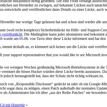
ranche bekanntlich heftig gestritten. Die eine Front verlangt ausreichen
ntlichen um Hersteller zu zwingen, auf bekannte Lücken auch tatsächlic
u entwickeln und veröffentlichen dann Details zu einer Lücke, auch wen
ersteller nur wenige Tage gelassen hat und schon sind wieder alle am 
sante (weil recht komplexe) Sicherheitslücke im Hilfe- und Support-Ce
e veröffentlicht
. Die Mailingliste kann jeder abonnieren und bekommt au
soft wurde am 05.06. von Tavis über diese Lücke informiert und hat den
ben, nimmt deshalb an, es kümmert sich keiner um die Lücke und veröffe
l your support representatives that you would like to see Microsoft inve
ie vor wenigen Wochen großmäulig Microsoft-Betriebssysteme in die T
er vermutet die bösen Hacker würden diese Lücke bereits ausnutzen. Da
h jedoch herausgestellt hat, dass der Schutz nicht richtig wirksam ist.
 noch von „Responsible Disclosure“ gedeckt ist oder ob ein Google-Mita
eicht sogar dazu zu nötigen, einen Patch außerhalb der normalen Updat
 als Administrator bin ich über „aus der Reihe Patches“ nie besonders
Cd mit Hintertür
»