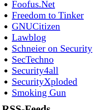
Foofus.Net
Freedom to Tinker
GNUCitizen
Lawblog
Schneier on Security
SecTechno
Security4all
SecurityXploded
Smoking Gun
RSS-Feeds