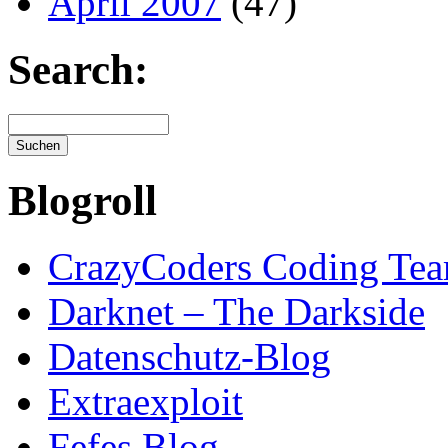
April 2007
(47)
Search:
Blogroll
CrazyCoders Coding Te
Darknet – The Darkside
Datenschutz-Blog
Extraexploit
Fefes Blog