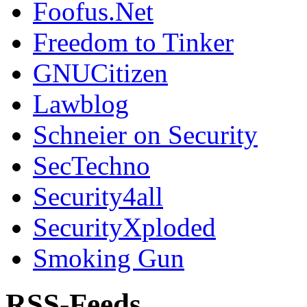
Foofus.Net
Freedom to Tinker
GNUCitizen
Lawblog
Schneier on Security
SecTechno
Security4all
SecurityXploded
Smoking Gun
RSS-Feeds