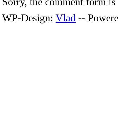
Sorry, the comment form is c
WP-Design:
Vlad
-- Power