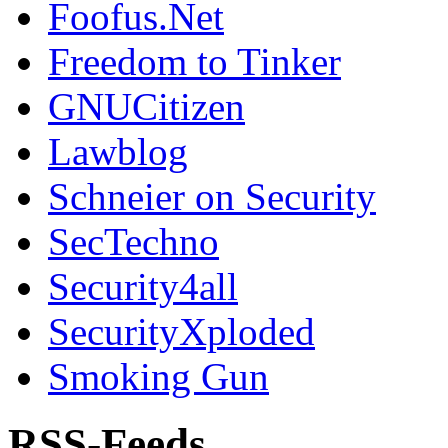
Foofus.Net
Freedom to Tinker
GNUCitizen
Lawblog
Schneier on Security
SecTechno
Security4all
SecurityXploded
Smoking Gun
RSS-Feeds