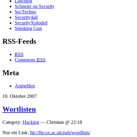
Lawblog
Schneier on Security
SecTechno
Security4all
SecurityXploded
Smoking Gun
RSS-Feeds
RSS
Comments
RSS
Meta
Anmelden
10. Oktober 2007
Wortlisten
Category:
Hacking
— Christian @ 22:18
Nur ein Link:
ftp://ftp.ox.ac.uk/pub/wordlists/