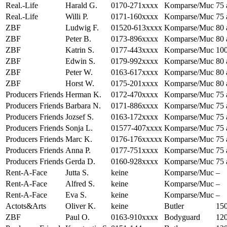
Real.-Life
Harald G.
0170-271xxxx
Komparse/Muc
75 
Real.-Life
Willi P.
0171-160xxxx
Komparse/Muc
75 
ZBF
Ludwig F.
01520-613xxxx
Komparse/Muc
80 
ZBF
Peter B.
0173-896xxxx
Komparse/Muc
80 
ZBF
Katrin S.
0177-443xxxx
Komparse/Muc
100
ZBF
Edwin S.
0179-992xxxx
Komparse/Muc
80 
ZBF
Peter W.
0163-617xxxx
Komparse/Muc
80 
ZBF
Horst W.
0175-201xxxx
Komparse/Muc
80 
Producers Friends
Herman K.
0172-470xxxx
Komparse/Muc
75 
Producers Friends
Barbara N.
0171-886xxxx
Komparse/Muc
75 
Producers Friends
Jozsef S.
0163-172xxxx
Komparse/Muc
75 
Producers Friends
Sonja L.
01577-407xxxx
Komparse/Muc
75 
Producers Friends
Marc K.
0176-176xxxxx
Komparse/Muc
75 
Producers Friends
Anna P.
0177-751xxxx
Komparse/Muc
75 
Producers Friends
Gerda D.
0160-928xxxx
Komparse/Muc
75 
Rent-A-Face
Jutta S.
keine
Komparse/Muc
–
Rent-A-Face
Alfred S.
keine
Komparse/Muc
–
Rent-A-Face
Eva S.
keine
Komparse/Muc
–
Actots&Arts
Oliver K.
keine
Butler
150
ZBF
Paul O.
0163-910xxxx
Bodyguard
120