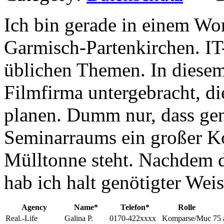
Ich bin gerade in einem Wo
Garmisch-Partenkirchen. IT-
üblichen Themen. In diesem 
Filmfirma untergebracht, di
planen. Dumm nur, dass ge
Seminarraums ein großer Ko
Mülltonne steht. Nachdem di
hab ich halt genötigter Wei
Agency
Name*
Telefon*
Rolle
Real.-Life
Galina P.
0170-422xxxx
Komparse/Muc
75 