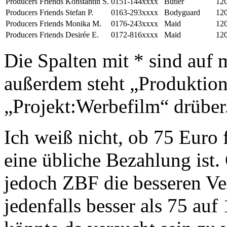
Producers Friends
Konstantin S.
0151-144xxxx
Butler
120
Producers Friends
Stefan P.
0163-293xxxx
Bodyguard
120
Producers Friends
Monika M.
0176-243xxxx
Maid
120
Producers Friends
Desirée E.
0172-816xxxx
Maid
120
Die Spalten mit * sind auf
außerdem steht „Produktio
„Projekt:Werbefilm“ drüber
Ich weiß nicht, ob 75 Euro
eine übliche Bezahlung ist. 
jedoch ZBF die besseren Ver
jedenfalls besser als 75 auf