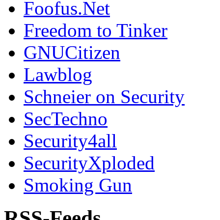
Foofus.Net
Freedom to Tinker
GNUCitizen
Lawblog
Schneier on Security
SecTechno
Security4all
SecurityXploded
Smoking Gun
RSS-Feeds