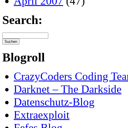
April 2007
(47)
Search:
Blogroll
CrazyCoders Coding Te
Darknet – The Darkside
Datenschutz-Blog
Extraexploit
Fefes Blog