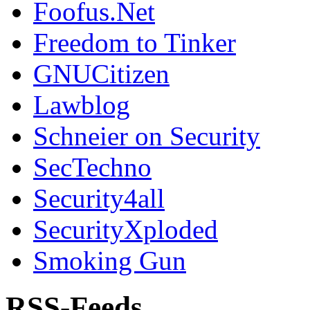
Foofus.Net
Freedom to Tinker
GNUCitizen
Lawblog
Schneier on Security
SecTechno
Security4all
SecurityXploded
Smoking Gun
RSS-Feeds