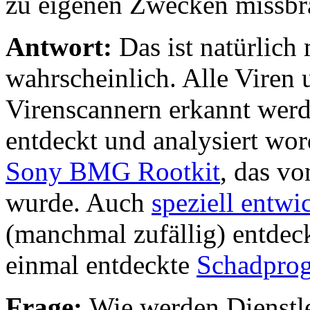
zu eigenen Zwecken missbr
Antwort:
Das ist natürlich
wahrscheinlich. Alle Vire
Virenscannern erkannt werd
entdeckt und analysiert wor
Sony BMG Rootkit
, das v
wurde. Auch
speziell entw
(manchmal zufällig) entdec
einmal entdeckte
Schadprog
Frage:
Wie werden Dienstle