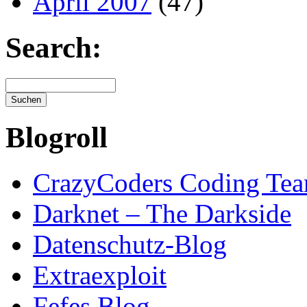
April 2007
(47)
Search:
Blogroll
CrazyCoders Coding Te
Darknet – The Darkside
Datenschutz-Blog
Extraexploit
Fefes Blog