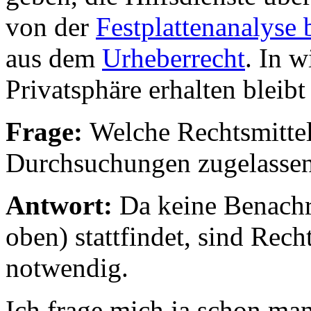
von der
Festplattenanalyse
aus dem
Urheberrecht
. In 
Privatsphäre erhalten bleib
Frage:
Welche Rechtsmitte
Durchsuchungen zugelasse
Antwort:
Da keine Benachr
oben) stattfindet, sind Rech
notwendig.
Ich frage mich ja schon ma