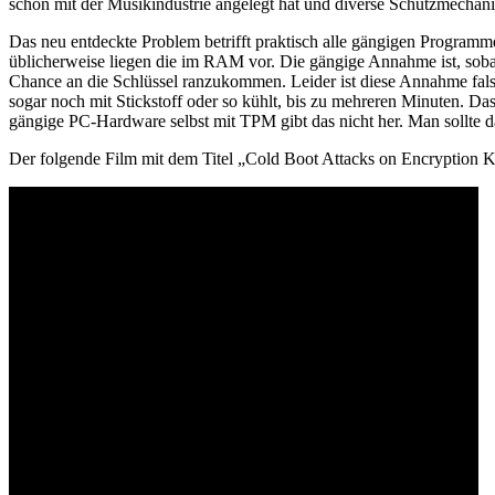
schon mit der Musikindustrie angelegt hat und diverse Schutzmecha
Das neu entdeckte Problem betrifft praktisch alle gängigen Program
üblicherweise liegen die im RAM vor. Die gängige Annahme ist, soba
Chance an die Schlüssel ranzukommen. Leider ist diese Annahme fals
sogar noch mit Stickstoff oder so kühlt, bis zu mehreren Minuten. Da
gängige PC-Hardware selbst mit TPM gibt das nicht her. Man sollte 
Der folgende Film mit dem Titel „Cold Boot Attacks on Encryption Ke