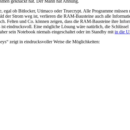
nismen geknackt hat. Der Mann hat Ahnung.
me, egal ob Bitlocker, Utimaco oder Truecrypt. Alle Programme müssen
ld der Strom weg ist, verlieren die RAM-Bausteine auch alle Informat
ch. Felten und Co. können zeigen, dass die RAM-Bausteine ihre Inform
s ist eindrucksvoll. Eine mögliche Lösung wäre natürlich, die Schlüsse
daher sein Notebook niemals eingeschaltet oder im Standby mit
in die 
ys“ zeigt in eindrucksvoller Weise die Möglichkeiten: