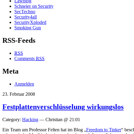
Lawblog
Schneier on Security
SecTechno
Security4all
SecurityXploded
Smoking Gun
RSS-Feeds
RSS
Comments
RSS
Meta
Anmelden
23. Februar 2008
Festplattenverschlüsselung wirkungslos
Category:
Hacking
— Christian @ 21:01
Ein Team um Professor Felten hat im Blog „
Freedom to Tinker
“ besc