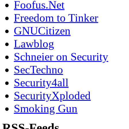
Foofus.Net
Freedom to Tinker
GNUCitizen
Lawblog
Schneier on Security
SecTechno
Security4all
SecurityXploded
Smoking Gun
RSS-Feeds