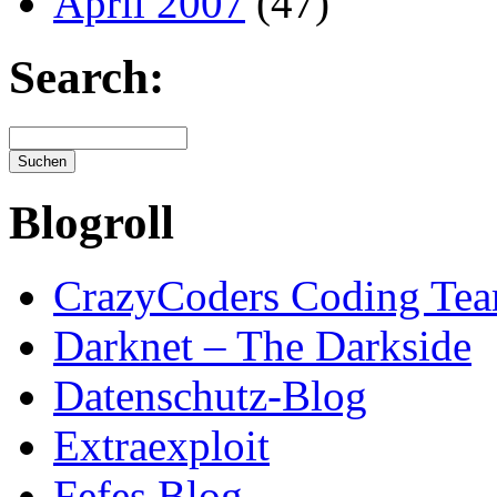
April 2007
(47)
Search:
Blogroll
CrazyCoders Coding Te
Darknet – The Darkside
Datenschutz-Blog
Extraexploit
Fefes Blog