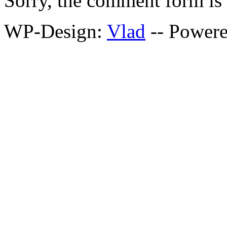
Sorry, the comment form is c
WP-Design:
Vlad
-- Power