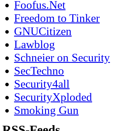
Foofus.Net
Freedom to Tinker
GNUCitizen
Lawblog
Schneier on Security
SecTechno
Security4all
SecurityXploded
Smoking Gun
RSS-Feeds