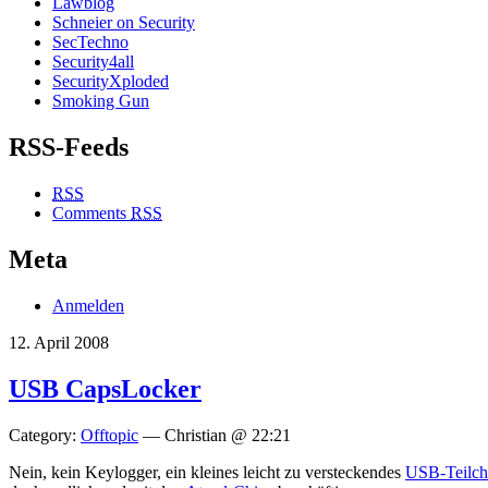
Lawblog
Schneier on Security
SecTechno
Security4all
SecurityXploded
Smoking Gun
RSS-Feeds
RSS
Comments
RSS
Meta
Anmelden
12. April 2008
USB CapsLocker
Category:
Offtopic
— Christian @ 22:21
Nein, kein Keylogger, ein kleines leicht zu versteckendes
USB-Teilch