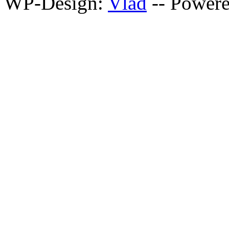
WP-Design:
Vlad
-- Power