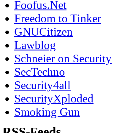
Foofus.Net
Freedom to Tinker
GNUCitizen
Lawblog
Schneier on Security
SecTechno
Security4all
SecurityXploded
Smoking Gun
RSS-Feeds