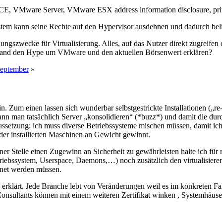
VMware Server, VMware ESX address information disclosure, privileg
n System kann seine Rechte auf den Hypervisor ausdehnen und dadurch b
ngszwecke für Virtualisierung. Alles, auf das Nutzer direkt zugreifen
jemand den Hype um VMware und den aktuellen Börsenwert erklären?
September
»
 Zum einen lassen sich wunderbar selbstgestrickte Installationen („re-
n man tatsächlich Server „konsolidieren“ (*buzz*) und damit die durc
ussetzung: ich muss diverse Betriebssysteme mischen müssen, damit ich 
der installierten Maschinen an Gewicht gewinnt.
ner Stelle einen Zugewinn an Sicherheit zu gewährleisten halte ich für
iebssystem, Userspace, Daemons,…) noch zusätzlich den virtualisieren
net werden müssen.
h erklärt. Jede Branche lebt von Veränderungen weil es im konkreten F
rde, Consultants können mit einem weiteren Zertifikat winken , Syste