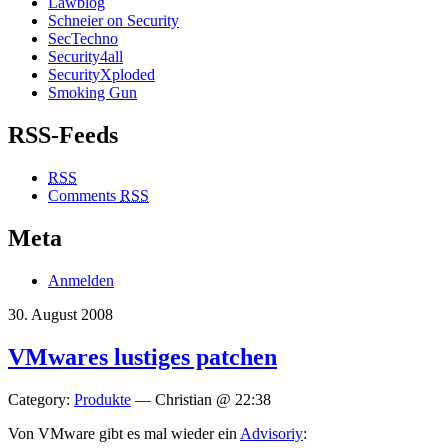
Lawblog
Schneier on Security
SecTechno
Security4all
SecurityXploded
Smoking Gun
RSS-Feeds
RSS
Comments
RSS
Meta
Anmelden
30. August 2008
VMwares lustiges patchen
Category:
Produkte
— Christian @ 22:38
Von VMware gibt es mal wieder ein
Advisoriy
: