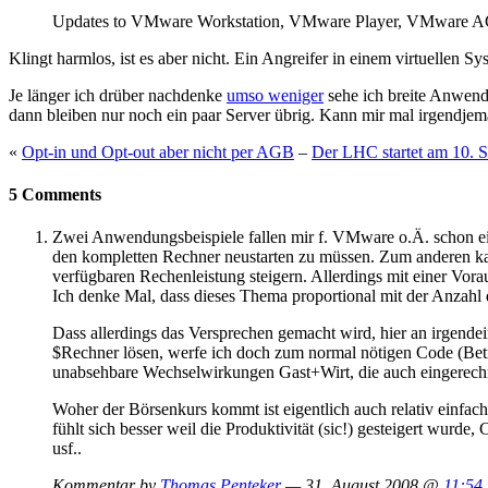
Updates to VMware Workstation, VMware Player, VMware ACE, 
Klingt harmlos, ist es aber nicht. Ein Angreifer in einem virtuelle
Je länger ich drüber nachdenke
umso weniger
sehe ich breite Anwendu
dann bleiben nur noch ein paar Server übrig. Kann mir mal irgend
«
Opt-in und Opt-out aber nicht per AGB
–
Der LHC startet am 10. 
5 Comments
Zwei Anwendungsbeispiele fallen mir f. VMware o.Ä. schon ein.
den kompletten Rechner neustarten zu müssen. Zum anderen kan
verfügbaren Rechenleistung steigern. Allerdings mit einer Vora
Ich denke Mal, dass dieses Thema proportional mit der Anzahl 
Dass allerdings das Versprechen gemacht wird, hier an irgendei
$Rechner lösen, werfe ich doch zum normal nötigen Code (Betr
unabsehbare Wechselwirkungen Gast+Wirt, die auch eingerech
Woher der Börsenkurs kommt ist eigentlich auch relativ einfac
fühlt sich besser weil die Produktivität (sic!) gesteigert wu
usf..
Kommentar by
Thomas Penteker
— 31. August 2008 @
11:54