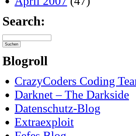
April 2007
(47)
Search:
Blogroll
CrazyCoders Coding Te
Darknet – The Darkside
Datenschutz-Blog
Extraexploit
Fefes Blog