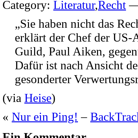
Category:
Literatur
,
Recht
— 
„Sie haben nicht das Rech
erklärt der Chef der US
Guild, Paul Aiken, gegen
Dafür ist nach Ansicht d
gesonderter Verwertungsr
(via
Heise
)
«
Nur ein Ping!
–
BackTrac
Ein Kommentar