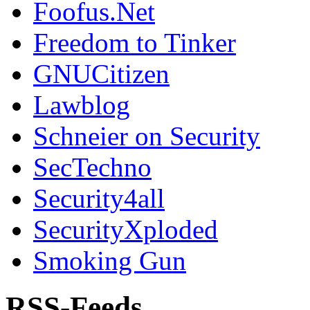
Foofus.Net
Freedom to Tinker
GNUCitizen
Lawblog
Schneier on Security
SecTechno
Security4all
SecurityXploded
Smoking Gun
RSS-Feeds