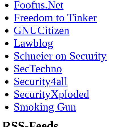
Foofus.Net
Freedom to Tinker
GNUCitizen
Lawblog
Schneier on Security
SecTechno
Security4all
SecurityXploded
Smoking Gun
RSS-Feeds