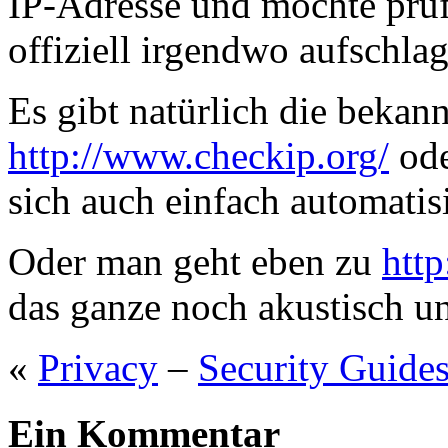
IP-Adresse und möchte prüf
offiziell irgendwo aufschla
Es gibt natürlich die bekan
http://www.checkip.org/
od
sich auch einfach automatisi
Oder man geht eben zu
htt
das ganze noch akustisch un
«
Privacy
–
Security Guide
Ein Kommentar