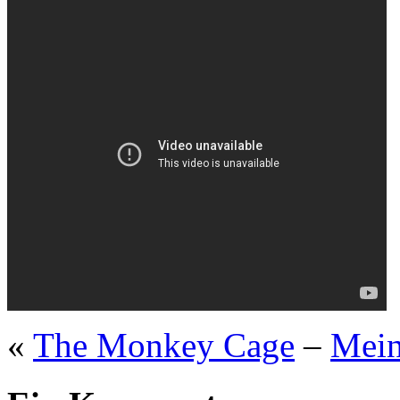
«
The Monkey Cage
–
Mein