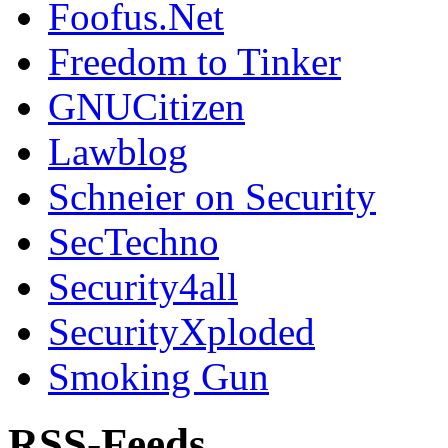
Foofus.Net
Freedom to Tinker
GNUCitizen
Lawblog
Schneier on Security
SecTechno
Security4all
SecurityXploded
Smoking Gun
RSS-Feeds