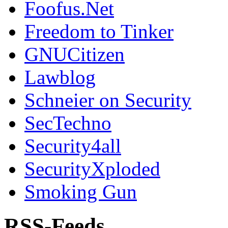
Foofus.Net
Freedom to Tinker
GNUCitizen
Lawblog
Schneier on Security
SecTechno
Security4all
SecurityXploded
Smoking Gun
RSS-Feeds