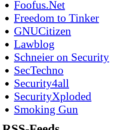
Foofus.Net
Freedom to Tinker
GNUCitizen
Lawblog
Schneier on Security
SecTechno
Security4all
SecurityXploded
Smoking Gun
RSS-Feeds