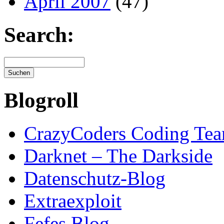
April 2007
(47)
Search:
Blogroll
CrazyCoders Coding Te
Darknet – The Darkside
Datenschutz-Blog
Extraexploit
Fefes Blog