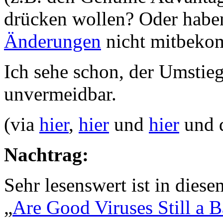
drücken wollen? Oder habe
Änderungen
nicht mitbek
Ich sehe schon, der Umstie
unvermeidbar.
(via
hier
,
hier
und
hier
und d
Nachtrag:
Sehr lesenswert ist in die
„
Are Good Viruses Still a B