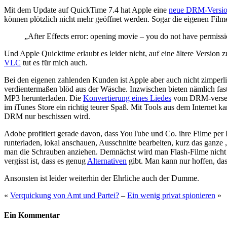
Mit dem Update auf QuickTime 7.4 hat Apple eine
neue DRM-Version
können plötzlich nicht mehr geöffnet werden. Sogar die eigenen Film
„After Effects error: opening movie – you do not have permission
Und Apple Quicktime erlaubt es leider nicht, auf eine ältere Versio
VLC
tut es für mich auch.
Bei den eigenen zahlenden Kunden ist Apple aber auch nicht zimperl
verdientermaßen blöd aus der Wäsche. Inzwischen bieten nämlich fast 
MP3 herunterladen. Die
Konvertierung eines Liedes
vom DRM-verse
im iTunes Store ein richtig teurer Spaß. Mit Tools aus dem Internet ka
DRM nur beschissen wird.
Adobe profitiert gerade davon, dass YouTube und Co. ihre Filme per 
runterladen, lokal anschauen, Ausschnitte bearbeiten, kurz das ganz
man die Schrauben anziehen. Demnächst wird man Flash-Filme nicht
vergisst ist, dass es genug
Alternativen
gibt. Man kann nur hoffen, das
Ansonsten ist leider weiterhin der Ehrliche auch der Dumme.
«
Verquickung von Amt und Partei?
–
Ein wenig privat spionieren
»
Ein Kommentar