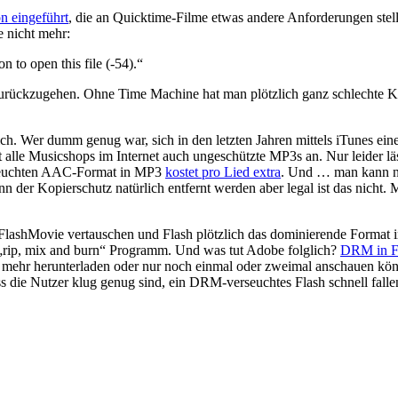
 eingeführt
, die an Quicktime-Filme etwas andere Anforderungen stellt
e nicht mehr:
 to open this file (-54).“
n zurückzugehen. Ohne Time Machine hat man plötzlich ganz schlechte 
ich. Wer dumm genug war, sich in den letzten Jahren mittels iTunes e
alle Musicshops im Internet auch ungeschützte MP3s an. Nur leider läs
uchten AAC-Format in MP3
kostet pro Lied extra
. Und … man kann nu
nn der Kopierschutz natürlich entfernt werden aber legal ist das nicht. 
FlashMovie vertauschen und Flash plötzlich das dominierende Format i
e „rip, mix and burn“ Programm. Und was tut Adobe folglich?
DRM in Fl
 mehr herunterladen oder nur noch einmal oder zweimal anschauen kö
s die Nutzer klug genug sind, ein DRM-verseuchtes Flash schnell fallen