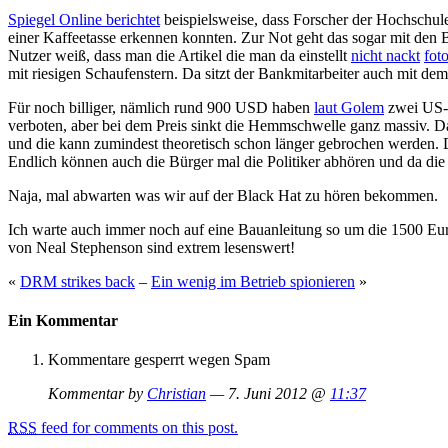
Spiegel Online berichtet
beispielsweise, dass Forscher der Hochschul
einer Kaffeetasse erkennen konnten. Zur Not geht das sogar mit den B
Nutzer weiß, dass man die Artikel die man da einstellt
nicht nackt
fot
mit riesigen Schaufenstern. Da sitzt der Bankmitarbeiter auch mit d
Für noch billiger, nämlich rund 900 USD haben
laut Golem
zwei US-H
verboten, aber bei dem Preis sinkt die Hemmschwelle ganz massiv. Da
und die kann zumindest theoretisch schon länger gebrochen werden. De
Endlich können auch die Bürger mal die Politiker abhören und da die
Naja, mal abwarten was wir auf der Black Hat zu hören bekommen.
Ich warte auch immer noch auf eine Bauanleitung so um die 1500 Eur
von Neal Stephenson sind extrem lesenswert!
«
DRM strikes back
–
Ein wenig im Betrieb spionieren
»
Ein Kommentar
Kommentare gesperrt wegen Spam
Kommentar by
Christian
— 7. Juni 2012 @
11:37
RSS
feed for comments on this post.