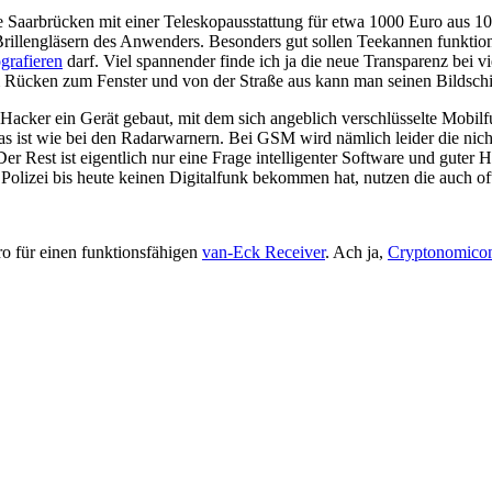
e Saarbrücken mit einer Teleskopausstattung für etwa 1000 Euro aus 1
rillengläsern des Anwenders. Besonders gut sollen Teekannen funktioni
ografieren
darf. Viel spannender finde ich ja die neue Transparenz bei v
em Rücken zum Fenster und von der Straße aus kann man seinen Bildschir
acker ein Gerät gebaut, mit dem sich angeblich verschlüsselte Mobil
s ist wie bei den Radarwarnern. Bei GSM wird nämlich leider die nicht
r Rest ist eigentlich nur eine Frage intelligenter Software und guter 
 Polizei bis heute keinen Digitalfunk bekommen hat, nutzen die auch of
o für einen funktionsfähigen
van-Eck Receiver
. Ach ja,
Cryptonomico