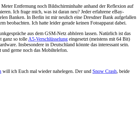
0 Meter Entfernung noch Bildschirminhalte anhand der Reflexion auf
eren. Ich frage mich, was ist daran neu? Jeder erfahrene eBay-
ielen Banken. In Berlin ist mir neulich eine Dresdner Bank aufgefallen
m beobachten. Ich hatte leider gerade keinen Fotoapparat dabei.
funkgespräche aus dem GSM-Netz abhören lassen. Natürlich ist das
 ganz so tolle
A5-Verschlüsselung
eingesetzt (meistens mit 64 Bit)
Hardware. Insbesondere in Deutschland könnte das interessant sein.
t und gerne noch das Mobiltelefon.
n
will ich Euch mal wieder nahelegen. Der und
Snow Crash
, beide