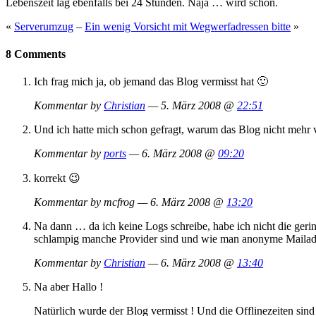
Lebenszeit lag ebenfalls bei 24 Stunden. Naja … wird schon.
«
Serverumzug
–
Ein wenig Vorsicht mit Wegwerfadressen bitte
»
8 Comments
Ich frag mich ja, ob jemand das Blog vermisst hat 🙂
Kommentar by
Christian
— 5. März 2008 @
22:51
Und ich hatte mich schon gefragt, warum das Blog nicht mehr v
Kommentar by
ports
— 6. März 2008 @
09:20
korrekt 😉
Kommentar by mcfrog — 6. März 2008 @
13:20
Na dann … da ich keine Logs schreibe, habe ich nicht die gerin
schlampig manche Provider sind und wie man anonyme Mailadre
Kommentar by
Christian
— 6. März 2008 @
13:40
Na aber Hallo !
Natürlich wurde der Blog vermisst ! Und die Offlinezeiten sind