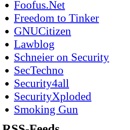
Foofus.Net
Freedom to Tinker
GNUCitizen
Lawblog
Schneier on Security
SecTechno
Security4all
SecurityXploded
Smoking Gun
RSS-Feeds