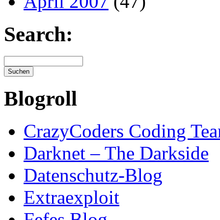
April 2007
(47)
Search:
Blogroll
CrazyCoders Coding Te
Darknet – The Darkside
Datenschutz-Blog
Extraexploit
Fefes Blog