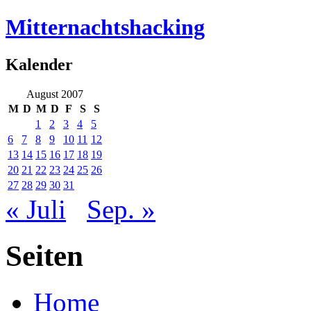
Mitternachtshacking
Kalender
August 2007
M
D
M
D
F
S
S
1
2
3
4
5
6
7
8
9
10
11
12
13
14
15
16
17
18
19
20
21
22
23
24
25
26
27
28
29
30
31
« Juli
Sep. »
Seiten
Home