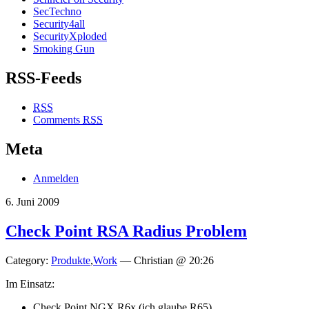
SecTechno
Security4all
SecurityXploded
Smoking Gun
RSS-Feeds
RSS
Comments
RSS
Meta
Anmelden
6. Juni 2009
Check Point RSA Radius Problem
Category:
Produkte
,
Work
— Christian @ 20:26
Im Einsatz:
Check Point NGX R6x (ich glaube R65)