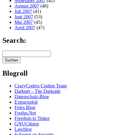
September 2007
(42)
August 2007
(46)
Juli 2007
(41)
Juni 2007
(53)
Mai 2007
(45)
April 2007
(47)
Search:
Blogroll
CrazyCoders Coding Team
Darknet – The Darkside
Datenschutz-Blog
Extraexploit
Fefes Blog
Foofus.Net
Freedom to Tinker
GNUCitizen
Lawblog
Schneier on Security