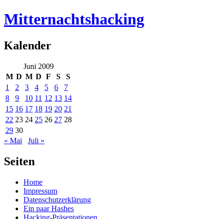
Mitternachtshacking
Kalender
Juni 2009
M
D
M
D
F
S
S
1
2
3
4
5
6
7
8
9
10
11
12
13
14
15
16
17
18
19
20
21
22
23
24
25
26
27
28
29
30
« Mai
Juli »
Seiten
Home
Impressum
Datenschutzerklärung
Ein paar Hashes
Hacking-Präsentationen