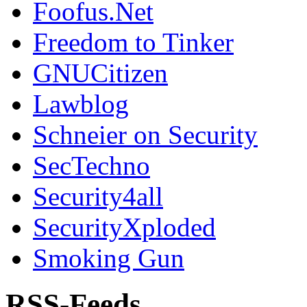
Foofus.Net
Freedom to Tinker
GNUCitizen
Lawblog
Schneier on Security
SecTechno
Security4all
SecurityXploded
Smoking Gun
RSS-Feeds