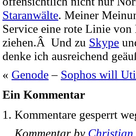
offensichtlich nicht nur No
Staranwälte
. Meiner Meinun
Service eine rote Linie vo
ziehen.Â Und zu
Skype
un
denke ich ausreichend geäuß
«
Genode
–
Sophos will Ut
Ein Kommentar
Kommentare gesperrt w
Kommentar by
Christian