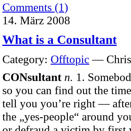
Comments (1)
14. März 2008
What is a Consultant
Category:
Offtopic
— Chris
CONsultant
n.
1. Somebody
so you can find out the ti
tell you you’re right — aft
the „yes-people“ around y
or defraud a victim by first