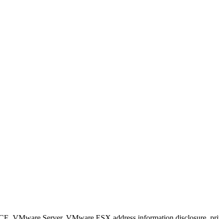
VMware Server, VMware ESX address information disclosure, privileg