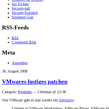
SecTechno
Security4all
SecurityXploded
Smoking Gun
RSS-Feeds
RSS
Comments
RSS
Meta
Anmelden
30. August 2008
VMwares lustiges patchen
Category:
Produkte
— Christian @ 22:38
Von VMware gibt es mal wieder ein
Advisoriy
:
Updates to VMware Workstation, VMware Player, VMware ACE, 