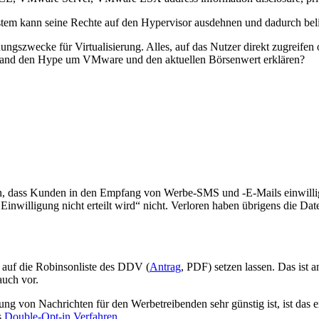
n System kann seine Rechte auf den Hypervisor ausdehnen und dadurch b
ngszwecke für Virtualisierung. Alles, auf das Nutzer direkt zugreifen
jemand den Hype um VMware und den aktuellen Börsenwert erklären?
, dass Kunden in den Empfang von Werbe-SMS und -E-Mails einwillige
e Einwilligung nicht erteilt wird“ nicht. Verloren haben übrigens die D
h auf die Robinsonliste des DDV (
Antrag
, PDF) setzen lassen. Das ist 
auch vor.
ng von Nachrichten für den Werbetreibenden sehr günstig ist, ist das e
s
Double-Opt-in Verfahren
.