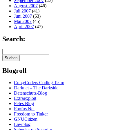
September 2007
(42)
August 2007
(46)
Juli 2007
(41)
Juni 2007
(53)
Mai 2007
(45)
April 2007
(47)
Search:
Blogroll
CrazyCoders Coding Team
Darknet – The Darkside
Datenschutz-Blog
Extraexploit
Fefes Blog
Foofus.Net
Freedom to Tinker
GNUCitizen
Lawblog
Schneier on Security