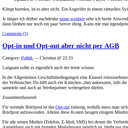
Klingt harmlos, ist es aber nicht. Ein Angreifer in einem virtuelle
Je länger ich drüber nachdenke
umso weniger
sehe ich breite Anwendu
dann bleiben nur noch ein paar Server übrig. Kann mir mal irgend
Comments (5)
Opt-in und Opt-out aber nicht per AGB
Category:
Politik
— Christian @ 22:33
Langsam sollte es eigentlich auch der letzte wissen:
In die Allgemeinen Geschäftsbedingungen eine Klausel reinzunehmen
der Verbraucher. Da hilft auch ein Kästchen „hier ankreuzen, falls di
sammeln und auch an Werbepartner weitergeben dürfen.
Zusammenfassend:
Für normale Briefpost ist das
Opt-out
zulässig, notfalls muss man sic
Briefpost aufzuwenden. Alleine diese Kosten beugen einigem Missbr
Für alle neuen Medien (Telefon, E-Mail, SMS) bei denen die Verbreitu
Anmeldung auch mit fremden Mailadressen möglich ist, bleibt nur da