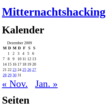
Mitternachtshacking
Kalender
Dezember 2009
M
D
M
D
F
S
S
1
2
3
4
5
6
7
8
9
10
11
12
13
14
15
16
17
18
19
20
21
22
23
24
25
26
27
28
29
30
31
« Nov.
Jan. »
Seiten