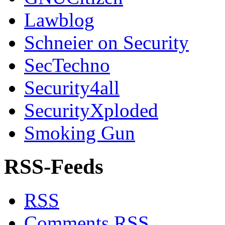
Lawblog
Schneier on Security
SecTechno
Security4all
SecurityXploded
Smoking Gun
RSS-Feeds
RSS
Comments
RSS