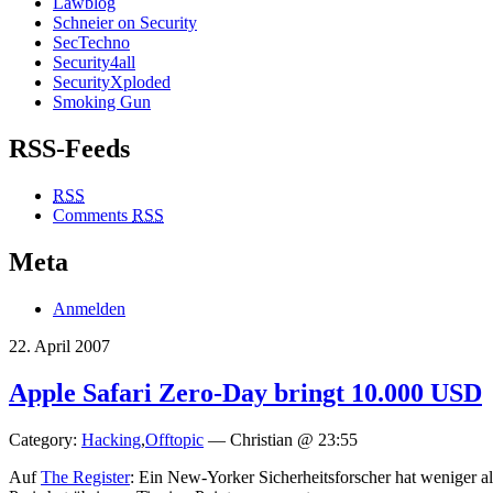
Lawblog
Schneier on Security
SecTechno
Security4all
SecurityXploded
Smoking Gun
RSS-Feeds
RSS
Comments
RSS
Meta
Anmelden
22. April 2007
Apple Safari Zero-Day bringt 10.000 USD
Category:
Hacking
,
Offtopic
— Christian @ 23:55
Auf
The Register
: Ein New-Yorker Sicherheitsforscher hat weniger a