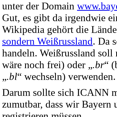
unter der Domain
www.baye
Gut, es gibt da irgendwie e
Wikipedia gehört die Länd
sondern Weißrussland
. Da 
handeln. Weißrussland soll
wäre noch frei) oder „
.br
“ (
„
.bl
“ wechseln) verwenden.
Darum sollte sich ICANN m
zumutbar, dass wir Bayern 
registrieren müssen.