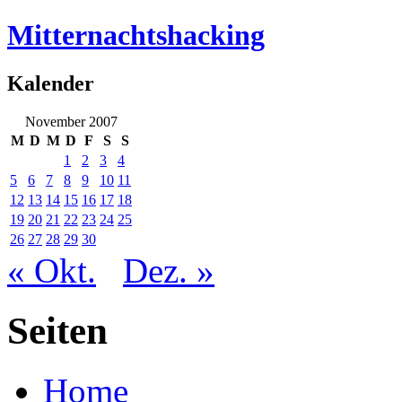
Mitternachtshacking
Kalender
November 2007
M
D
M
D
F
S
S
1
2
3
4
5
6
7
8
9
10
11
12
13
14
15
16
17
18
19
20
21
22
23
24
25
26
27
28
29
30
« Okt.
Dez. »
Seiten
Home