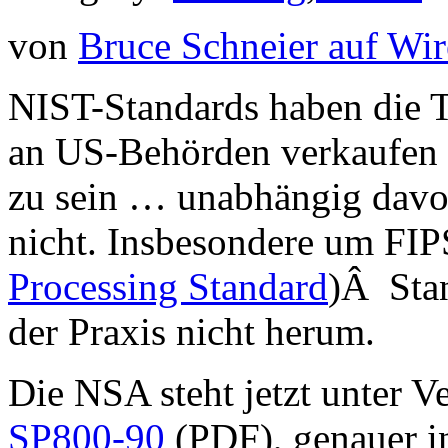
von
Bruce Schneier auf Wi
NIST-Standards haben die T
an US-Behörden verkaufen z
zu sein … unabhängig davon
nicht. Insbesondere um FIP
Processing Standard
)Â Sta
der Praxis nicht herum.
Die NSA steht jetzt unter V
SP800-90
(PDF), genauer in